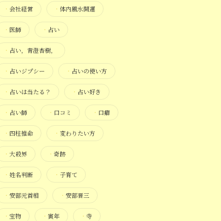
・
会社経営
・
体内風水開運
・
医師
・
占い
・
占い，青澄杏樹，
・
占いジプシー
・
占いの使い方
・
占いは当たる？
・
占い好き
・
占い師
・
口コミ
・
口癖
・
四柱推命
・
変わりたい方
・
大殺界
・
奇跡
・
姓名判断
・
子育て
・
安部元首相
・
安部晋三
・
宝物
・
寅年
・
寺