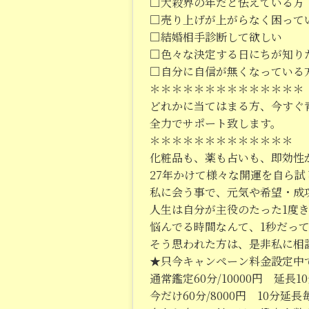
□大殺界の年だと怯えている方
□売り上げが上がらなく困って
□結婚相手診断して欲しい
□色々な決定する日にちが知り
□自分に自信が無くなっている
＊＊＊＊＊＊＊＊＊＊＊＊＊＊
どれかに当てはまる方、今すぐ
全力でサポート致します。
＊＊＊＊＊＊＊＊＊＊＊＊＊
化粧品も、薬も占いも、即効性
27年かけて様々な開運を自ら
私に会う事で、元気や希望・成
人生は自分が主役のたった1度
悩んでる時間なんて、1秒だって
そう思われた方は、是非私に相
★只今キャンペーン料金設定
通常鑑定60分/10000円 延長10
今だけ60分/8000円 10分延長