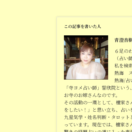
この記事を書いた人
青澄杏
６足の
（占い
私を検
熱海 
熱海/
「寺ヨメ占い師」誓欣院という
お寺のお嫁さんなのです。
その活動の一環として、檀家さ
をしたい！」と思い立ち、占い
九星気学・姓名判断・タロット
っています。現在では、檀家さ
驚きの経歴占いの道に入った青