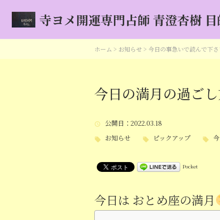
寺ヨメ開運専門占師 青澄杏樹 
ホーム
>
お知らせ
>
今日の事急いで読んで下さ
今日の満月の過ごし
公開日
：2022.03.18
お知らせ
ピックアップ
今
Pocket
今日は おとめ座の満月