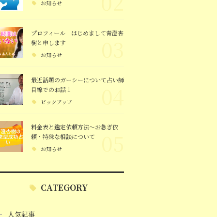
02
お知らせ
プロフィール はじめまして青澄杏
03
樹と申します
お知らせ
最近話題のガーシーについて占い師
04
目線でのお話１
ピックアップ
料金表と鑑定依頼方法～お急ぎ依
05
頼・特殊な相談について
お知らせ
CATEGORY
人気記事