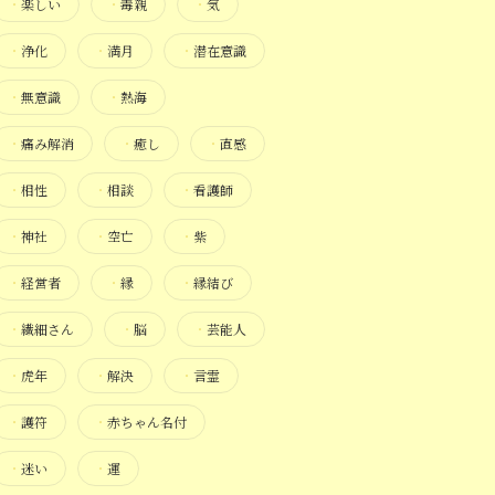
・
楽しい
・
毒親
・
気
・
浄化
・
満月
・
潜在意識
・
無意識
・
熱海
・
痛み解消
・
癒し
・
直感
・
相性
・
相談
・
看護師
・
神社
・
空亡
・
紫
・
経営者
・
縁
・
縁結び
・
繊細さん
・
脳
・
芸能人
・
虎年
・
解決
・
言霊
・
護符
・
赤ちゃん名付
・
迷い
・
運