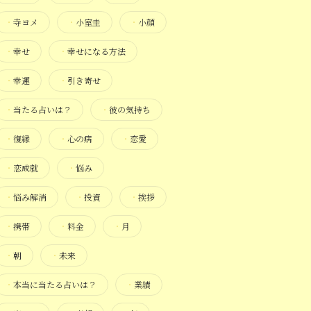
・
寺ヨメ
・
小室圭
・
小顔
・
幸せ
・
幸せになる方法
・
幸運
・
引き寄せ
・
当たる占いは？
・
彼の気持ち
・
復縁
・
心の病
・
恋愛
・
恋成就
・
悩み
・
悩み解消
・
投資
・
挨拶
・
携帯
・
料金
・
月
・
朝
・
未来
・
本当に当たる占いは？
・
業績