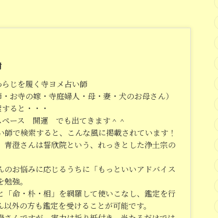
樹
わらじを履く寺ヨメ占い師
師・お寺の嫁・寺庭婦人・母・妻・犬のお母さん）
索すると・・・
スペース 開運 でも出てきます＾＾
占い師で検索すると、こんな風に掲載されています！
、青澄さんは誓欣院という、れっきとした浄土宗の
んのお悩みに応じるうちに「もっといいアドバイス
を勉強。
と「命・朴・相」を網羅して使いこなし、鑑定を行
ん以外の方も鑑定を受けることが可能です。
澄さんですが、実力は折り紙付き。当たるだけでは