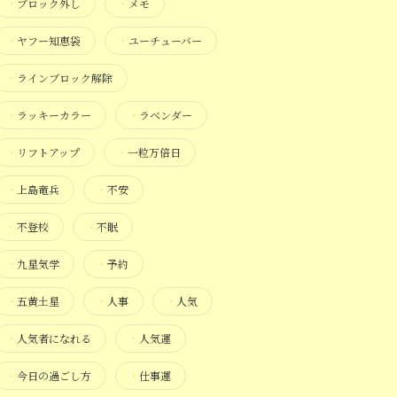
・
ブロック外し
・
メモ
・
ヤフー知恵袋
・
ユーチューバー
・
ラインブロック解除
・
ラッキーカラー
・
ラベンダー
・
リフトアップ
・
一粒万倍日
・
上島竜兵
・
不安
・
不登校
・
不眠
・
九星気学
・
予約
・
五黄土星
・
人事
・
人気
・
人気者になれる
・
人気運
・
今日の過ごし方
・
仕事運