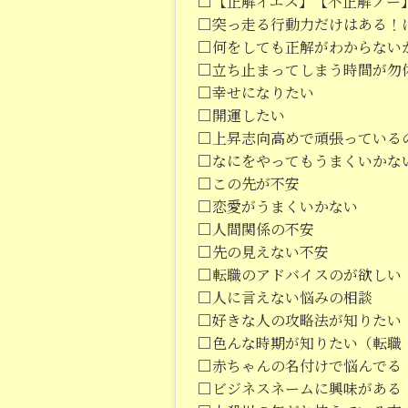
□【正解イエス】【不正解ノー
□突っ走る行動力だけはある！
□何をしても正解がわからない
□立ち止まってしまう時間が勿
□幸せになりたい
□開運したい
□上昇志向高めで頑張っている
□なにをやってもうまくいかな
□この先が不安
□恋愛がうまくいかない
□人間関係の不安
□先の見えない不安
□転職のアドバイスのが欲しい
□人に言えない悩みの相談
□好きな人の攻略法が知りたい
□色んな時期が知りたい（転職
□赤ちゃんの名付けで悩んでる
□ビジネスネームに興味がある