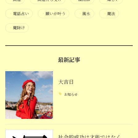
・
電話占い
・
願いが叶う
・
風水
・
魔法
・
魔除け
最新記事
大吉日
お知らせ
社会的成功は才能ではなく