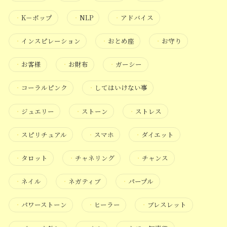
・
K－ポップ
・
NLP
・
アドバイス
・
インスピレーション
・
おとめ座
・
お守り
・
お客様
・
お財布
・
ガーシー
・
コーラルピンク
・
してはいけない事
・
ジュエリー
・
ストーン
・
ストレス
・
スピリチュアル
・
スマホ
・
ダイエット
・
タロット
・
チャネリング
・
チャンス
・
ネイル
・
ネガティブ
・
パープル
・
パワーストーン
・
ヒーラー
・
ブレスレット