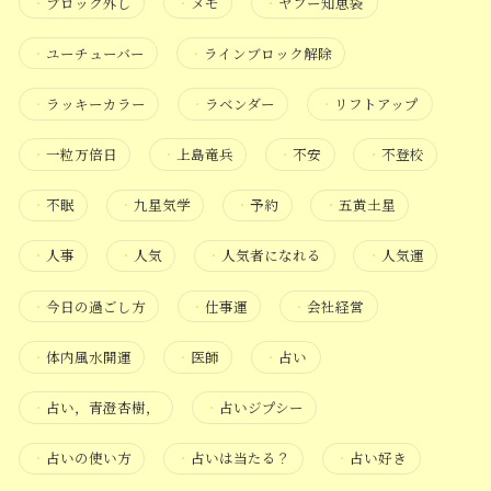
・
ブロック外し
・
メモ
・
ヤフー知恵袋
・
ユーチューバー
・
ラインブロック解除
・
ラッキーカラー
・
ラベンダー
・
リフトアップ
・
一粒万倍日
・
上島竜兵
・
不安
・
不登校
・
不眠
・
九星気学
・
予約
・
五黄土星
・
人事
・
人気
・
人気者になれる
・
人気運
・
今日の過ごし方
・
仕事運
・
会社経営
・
体内風水開運
・
医師
・
占い
・
占い，青澄杏樹，
・
占いジプシー
・
占いの使い方
・
占いは当たる？
・
占い好き