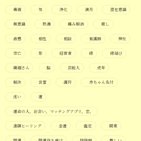
・
毒親
・
気
・
浄化
・
満月
・
潜在意識
・
無意識
・
熱海
・
痛み解消
・
癒し
・
直感
・
相性
・
相談
・
看護師
・
神社
・
空亡
・
紫
・
経営者
・
縁
・
縁結び
・
繊細さん
・
脳
・
芸能人
・
虎年
・
解決
・
言霊
・
護符
・
赤ちゃん名付
・
迷い
・
運
・
運命の人，出会い，マッチングアプリ，恋，
・
遠隔ヒーリング
・
金運
・
鑑定
・
開業
・
開運
・
開運待ち受け
・
陰陽師
・
難しい