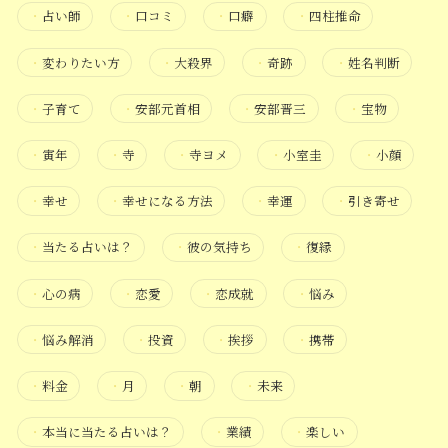
・
占い師
・
口コミ
・
口癖
・
四柱推命
・
変わりたい方
・
大殺界
・
奇跡
・
姓名判断
・
子育て
・
安部元首相
・
安部晋三
・
宝物
・
寅年
・
寺
・
寺ヨメ
・
小室圭
・
小顔
・
幸せ
・
幸せになる方法
・
幸運
・
引き寄せ
・
当たる占いは？
・
彼の気持ち
・
復縁
・
心の病
・
恋愛
・
恋成就
・
悩み
・
悩み解消
・
投資
・
挨拶
・
携帯
・
料金
・
月
・
朝
・
未来
・
本当に当たる占いは？
・
業績
・
楽しい