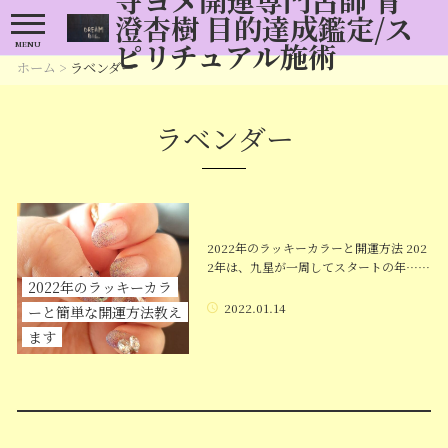
澄杏樹 目的達成鑑定/ス
ピリチュアル施術
MENU
ホーム
>
ラベンダー
ラベンダー
2022年のラッキーカラーと開運方法 202
2年は、九星が一周してスタートの年……
2022年のラッキーカラ
2022.01.14
ーと簡単な開運方法教え
ます