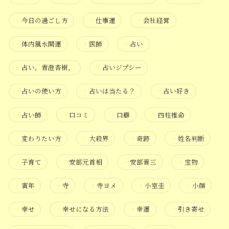
・
今日の過ごし方
・
仕事運
・
会社経営
・
体内風水開運
・
医師
・
占い
・
占い，青澄杏樹，
・
占いジプシー
・
占いの使い方
・
占いは当たる？
・
占い好き
・
占い師
・
口コミ
・
口癖
・
四柱推命
・
変わりたい方
・
大殺界
・
奇跡
・
姓名判断
・
子育て
・
安部元首相
・
安部晋三
・
宝物
・
寅年
・
寺
・
寺ヨメ
・
小室圭
・
小顔
・
幸せ
・
幸せになる方法
・
幸運
・
引き寄せ