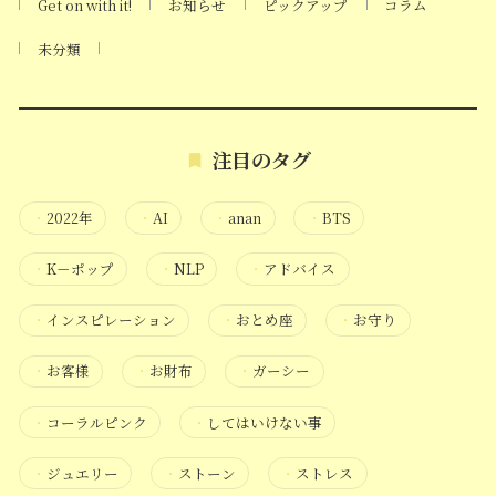
Get on with it!
お知らせ
ピックアップ
コラム
未分類
注目のタグ
・
2022年
・
AI
・
anan
・
BTS
・
K－ポップ
・
NLP
・
アドバイス
・
インスピレーション
・
おとめ座
・
お守り
・
お客様
・
お財布
・
ガーシー
・
コーラルピンク
・
してはいけない事
・
ジュエリー
・
ストーン
・
ストレス