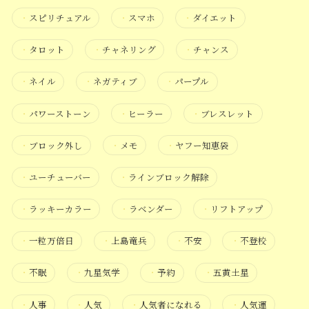
・
スピリチュアル
・
スマホ
・
ダイエット
・
タロット
・
チャネリング
・
チャンス
・
ネイル
・
ネガティブ
・
パープル
・
パワーストーン
・
ヒーラー
・
ブレスレット
・
ブロック外し
・
メモ
・
ヤフー知恵袋
・
ユーチューバー
・
ラインブロック解除
・
ラッキーカラー
・
ラベンダー
・
リフトアップ
・
一粒万倍日
・
上島竜兵
・
不安
・
不登校
・
不眠
・
九星気学
・
予約
・
五黄土星
・
人事
・
人気
・
人気者になれる
・
人気運