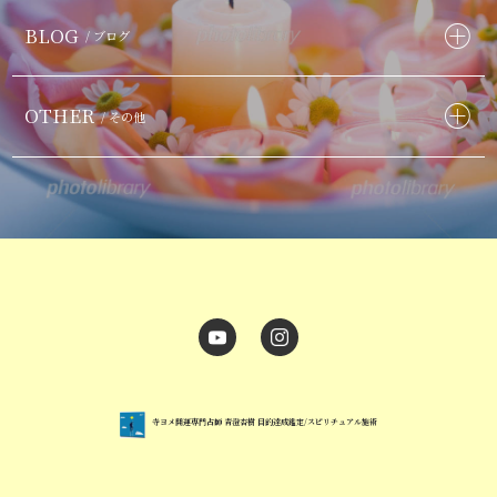
BLOG
/ ブログ
OTHER
/ その他
寺ヨメ開運専門占師 青澄杏樹 目的達成鑑定/スピリチュアル施術