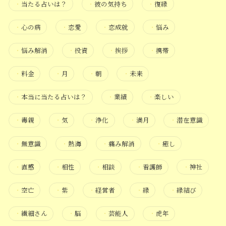
・
当たる占いは？
・
彼の気持ち
・
復縁
・
心の病
・
恋愛
・
恋成就
・
悩み
・
悩み解消
・
投資
・
挨拶
・
携帯
・
料金
・
月
・
朝
・
未来
・
本当に当たる占いは？
・
業績
・
楽しい
・
毒親
・
気
・
浄化
・
満月
・
潜在意識
・
無意識
・
熱海
・
痛み解消
・
癒し
・
直感
・
相性
・
相談
・
看護師
・
神社
・
空亡
・
紫
・
経営者
・
縁
・
縁結び
・
繊細さん
・
脳
・
芸能人
・
虎年