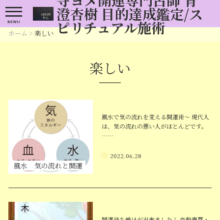
澄杏樹 目的達成鑑定/ス
ピリチュアル施術
MENU
ホーム
>
楽しい
楽しい
風水で気の流れを変える開運術～ 現代人
は、気の流れの悪い人がほとんどです。
……
2022.06.28
風水 気の流れと開運
開運待ち受けが出来ました！ 自動売買・