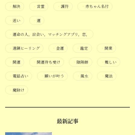
・
解決
・
言霊
・
護符
・
赤ちゃん名付
・
迷い
・
運
・
運命の人，出会い，マッチングアプリ，恋，
・
遠隔ヒーリング
・
金運
・
鑑定
・
開業
・
開運
・
開運待ち受け
・
陰陽師
・
難しい
・
電話占い
・
願いが叶う
・
風水
・
魔法
・
魔除け
最新記事