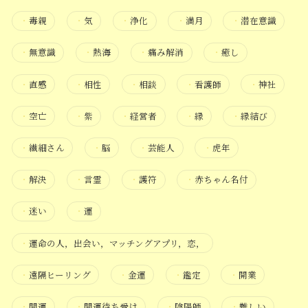
・
毒親
・
気
・
浄化
・
満月
・
潜在意識
・
無意識
・
熱海
・
痛み解消
・
癒し
・
直感
・
相性
・
相談
・
看護師
・
神社
・
空亡
・
紫
・
経営者
・
縁
・
縁結び
・
繊細さん
・
脳
・
芸能人
・
虎年
・
解決
・
言霊
・
護符
・
赤ちゃん名付
・
迷い
・
運
・
運命の人，出会い，マッチングアプリ，恋，
・
遠隔ヒーリング
・
金運
・
鑑定
・
開業
・
開運
・
開運待ち受け
・
陰陽師
・
難しい