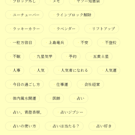
・
ブロック外し
・
メモ
・
ヤフー知恵袋
・
ユーチューバー
・
ラインブロック解除
・
ラッキーカラー
・
ラベンダー
・
リフトアップ
・
一粒万倍日
・
上島竜兵
・
不安
・
不登校
・
不眠
・
九星気学
・
予約
・
五黄土星
・
人事
・
人気
・
人気者になれる
・
人気運
・
今日の過ごし方
・
仕事運
・
会社経営
・
体内風水開運
・
医師
・
占い
・
占い，青澄杏樹，
・
占いジプシー
・
占いの使い方
・
占いは当たる？
・
占い好き