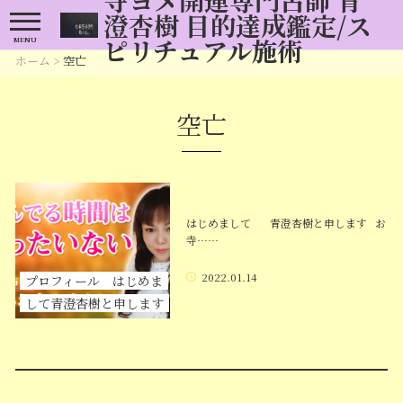
澄杏樹 目的達成鑑定/ス
ピリチュアル施術
MENU
ホーム
>
空亡
空亡
はじめまして 青澄杏樹と申します お
寺……
2022.01.14
プロフィール はじめま
して青澄杏樹と申します