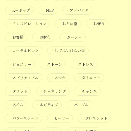
・
K－ポップ
・
NLP
・
アドバイス
・
インスピレーション
・
おとめ座
・
お守り
・
お客様
・
お財布
・
ガーシー
・
コーラルピンク
・
してはいけない事
・
ジュエリー
・
ストーン
・
ストレス
・
スピリチュアル
・
スマホ
・
ダイエット
・
タロット
・
チャネリング
・
チャンス
・
ネイル
・
ネガティブ
・
パープル
・
パワーストーン
・
ヒーラー
・
ブレスレット