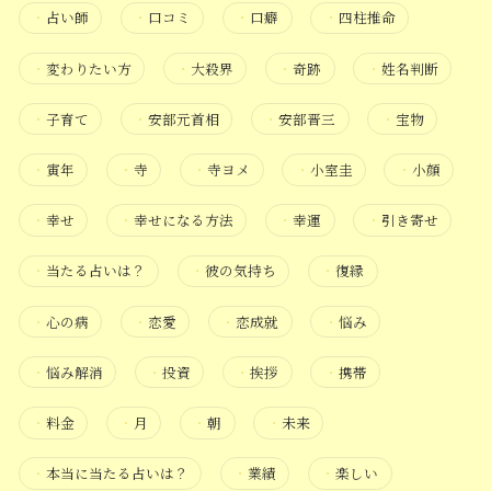
・
占い師
・
口コミ
・
口癖
・
四柱推命
・
変わりたい方
・
大殺界
・
奇跡
・
姓名判断
・
子育て
・
安部元首相
・
安部晋三
・
宝物
・
寅年
・
寺
・
寺ヨメ
・
小室圭
・
小顔
・
幸せ
・
幸せになる方法
・
幸運
・
引き寄せ
・
当たる占いは？
・
彼の気持ち
・
復縁
・
心の病
・
恋愛
・
恋成就
・
悩み
・
悩み解消
・
投資
・
挨拶
・
携帯
・
料金
・
月
・
朝
・
未来
・
本当に当たる占いは？
・
業績
・
楽しい