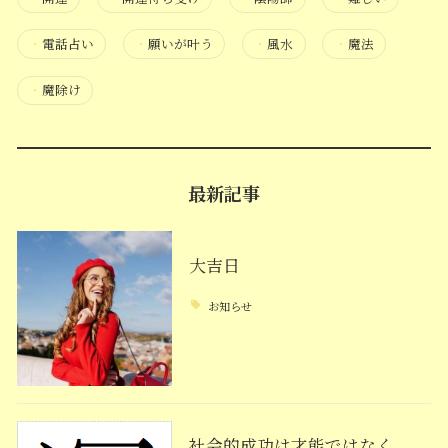
・
電話占い
・
願いが叶う
・
風水
・
魔法
・
魔除け
最新記事
大吉日
お知らせ
社会的成功は才能ではなく