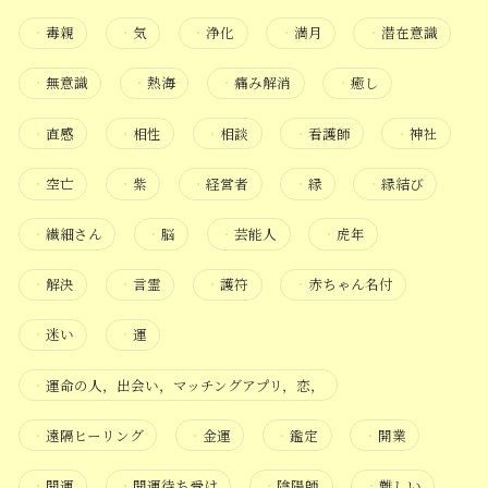
・
毒親
・
気
・
浄化
・
満月
・
潜在意識
・
無意識
・
熱海
・
痛み解消
・
癒し
・
直感
・
相性
・
相談
・
看護師
・
神社
・
空亡
・
紫
・
経営者
・
縁
・
縁結び
・
繊細さん
・
脳
・
芸能人
・
虎年
・
解決
・
言霊
・
護符
・
赤ちゃん名付
・
迷い
・
運
・
運命の人，出会い，マッチングアプリ，恋，
・
遠隔ヒーリング
・
金運
・
鑑定
・
開業
・
開運
・
開運待ち受け
・
陰陽師
・
難しい