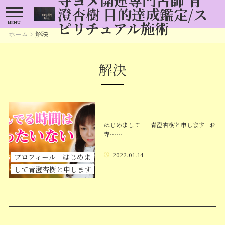
澄杏樹 目的達成鑑定/ス
ピリチュアル施術
MENU
ホーム
>
解決
解決
はじめまして 青澄杏樹と申します お
寺……
2022.01.14
プロフィール はじめま
して青澄杏樹と申します