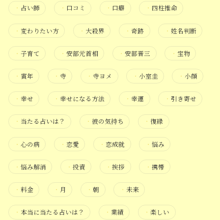
・
占い師
・
口コミ
・
口癖
・
四柱推命
・
変わりたい方
・
大殺界
・
奇跡
・
姓名判断
・
子育て
・
安部元首相
・
安部晋三
・
宝物
・
寅年
・
寺
・
寺ヨメ
・
小室圭
・
小顔
・
幸せ
・
幸せになる方法
・
幸運
・
引き寄せ
・
当たる占いは？
・
彼の気持ち
・
復縁
・
心の病
・
恋愛
・
恋成就
・
悩み
・
悩み解消
・
投資
・
挨拶
・
携帯
・
料金
・
月
・
朝
・
未来
・
本当に当たる占いは？
・
業績
・
楽しい