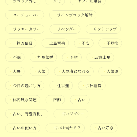
・
ブロック外し
・
メモ
・
ヤフー知恵袋
・
ユーチューバー
・
ラインブロック解除
・
ラッキーカラー
・
ラベンダー
・
リフトアップ
・
一粒万倍日
・
上島竜兵
・
不安
・
不登校
・
不眠
・
九星気学
・
予約
・
五黄土星
・
人事
・
人気
・
人気者になれる
・
人気運
・
今日の過ごし方
・
仕事運
・
会社経営
・
体内風水開運
・
医師
・
占い
・
占い，青澄杏樹，
・
占いジプシー
・
占いの使い方
・
占いは当たる？
・
占い好き