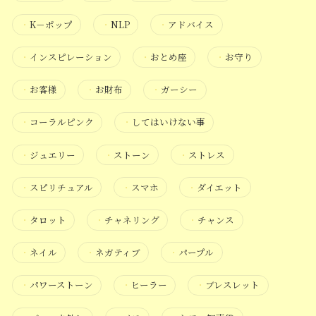
・
K－ポップ
・
NLP
・
アドバイス
・
インスピレーション
・
おとめ座
・
お守り
・
お客様
・
お財布
・
ガーシー
・
コーラルピンク
・
してはいけない事
・
ジュエリー
・
ストーン
・
ストレス
・
スピリチュアル
・
スマホ
・
ダイエット
・
タロット
・
チャネリング
・
チャンス
・
ネイル
・
ネガティブ
・
パープル
・
パワーストーン
・
ヒーラー
・
ブレスレット