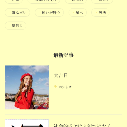
・
電話占い
・
願いが叶う
・
風水
・
魔法
・
魔除け
最新記事
大吉日
お知らせ
社会的成功は才能ではなく