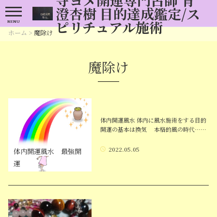
澄杏樹 目的達成鑑定/ス
ピリチュアル施術
MENU
ホーム
>
魔除け
魔除け
体内開運風水 体内に風水施術をする目的
開運の基本は換気 本格的風の時代……
2022.05.05
体内開運風水 最強開
運