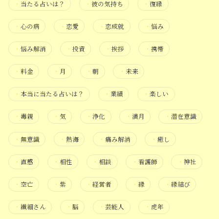
・
当たる占いは？
・
彼の気持ち
・
復縁
・
心の病
・
恋愛
・
恋成就
・
悩み
・
悩み解消
・
投資
・
挨拶
・
携帯
・
料金
・
月
・
朝
・
未来
・
本当に当たる占いは？
・
業績
・
楽しい
・
毒親
・
気
・
浄化
・
満月
・
潜在意識
・
無意識
・
熱海
・
痛み解消
・
癒し
・
直感
・
相性
・
相談
・
看護師
・
神社
・
空亡
・
紫
・
経営者
・
縁
・
縁結び
・
繊細さん
・
脳
・
芸能人
・
虎年