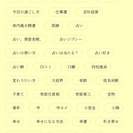
・
今日の過ごし方
・
仕事運
・
会社経営
・
体内風水開運
・
医師
・
占い
・
占い，青澄杏樹，
・
占いジプシー
・
占いの使い方
・
占いは当たる？
・
占い好き
・
占い師
・
口コミ
・
口癖
・
四柱推命
・
変わりたい方
・
大殺界
・
奇跡
・
姓名判断
・
子育て
・
安部元首相
・
安部晋三
・
宝物
・
寅年
・
寺
・
寺ヨメ
・
小室圭
・
小顔
・
幸せ
・
幸せになる方法
・
幸運
・
引き寄せ