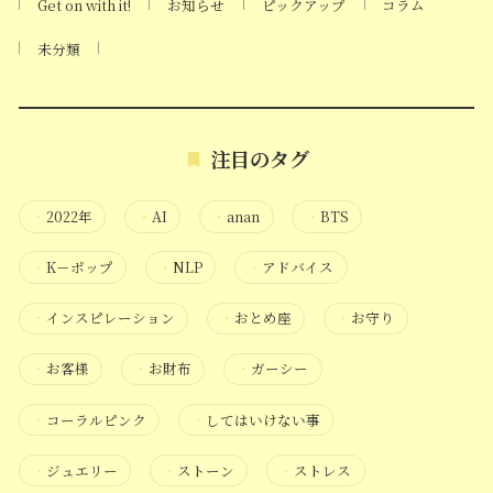
Get on with it!
お知らせ
ピックアップ
コラム
未分類
注目のタグ
・
2022年
・
AI
・
anan
・
BTS
・
K－ポップ
・
NLP
・
アドバイス
・
インスピレーション
・
おとめ座
・
お守り
・
お客様
・
お財布
・
ガーシー
・
コーラルピンク
・
してはいけない事
・
ジュエリー
・
ストーン
・
ストレス