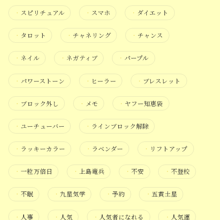
・
スピリチュアル
・
スマホ
・
ダイエット
・
タロット
・
チャネリング
・
チャンス
・
ネイル
・
ネガティブ
・
パープル
・
パワーストーン
・
ヒーラー
・
ブレスレット
・
ブロック外し
・
メモ
・
ヤフー知恵袋
・
ユーチューバー
・
ラインブロック解除
・
ラッキーカラー
・
ラベンダー
・
リフトアップ
・
一粒万倍日
・
上島竜兵
・
不安
・
不登校
・
不眠
・
九星気学
・
予約
・
五黄土星
・
人事
・
人気
・
人気者になれる
・
人気運