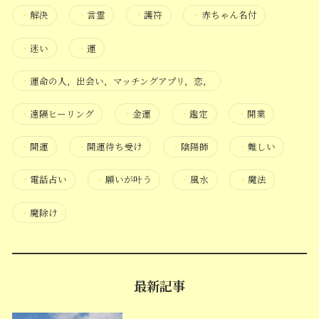
・
解決
・
言霊
・
護符
・
赤ちゃん名付
・
迷い
・
運
・
運命の人，出会い，マッチングアプリ，恋，
・
遠隔ヒーリング
・
金運
・
鑑定
・
開業
・
開運
・
開運待ち受け
・
陰陽師
・
難しい
・
電話占い
・
願いが叶う
・
風水
・
魔法
・
魔除け
最新記事